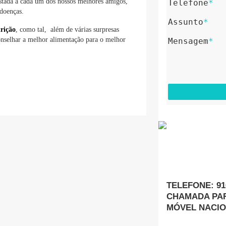
ustada a cada um dos nossos melhores amigos,
Telefone
*
doenças.
Assunto
*
rição
, como tal, além de várias surpresas
onselhar a melhor alimentação para o melhor
Mensagem
*
TELEFONE: 916
CHAMADA PAR
MÓVEL NACI