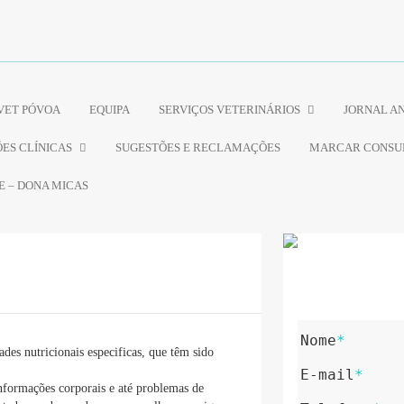
VET PÓVOA
EQUIPA
SERVIÇOS VETERINÁRIOS
JORNAL A
ES CLÍNICAS
SUGESTÕES E RECLAMAÇÕES
MARCAR CONSU
E – DONA MICAS
Nome
*
es nutricionais especificas, que têm sido
E-mail
*
onformações corporais e até problemas de