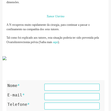
dimensões.
Tumor Uterino
A N recuperou muito rapidamente da cirurgia, para continuar a passar o
confinamento na companhia dos seus tutores.
Tal como foi explicado aos tutores, esta situação poderia ter sido prevenida pela
Ovariohisterectomia prévia (Saiba mais
aqui
).
Nome
*
E-mail
*
Telefone
*