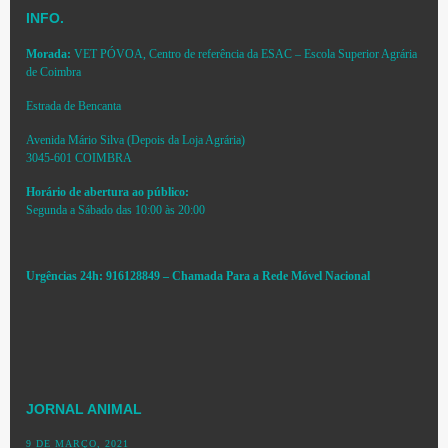
INFO.
Morada:
VET PÓVOA, Centro de referência da ESAC – Escola Superior Agrária
de Coimbra
Estrada de Bencanta
Avenida Mário Silva (Depois da Loja Agrária)
3045-601 COIMBRA
Horário de abertura ao público:
Segunda a Sábado das 10:00 às 20:00
Urgências 24h: 916128849 – Chamada Para a Rede Móvel Nacional
JORNAL ANIMAL
9 DE MARÇO, 2021