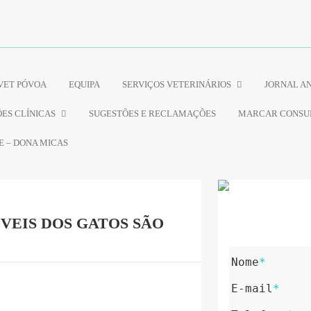
VET PÓVOA
EQUIPA
SERVIÇOS VETERINÁRIOS
JORNAL A
ES CLÍNICAS
SUGESTÕES E RECLAMAÇÕES
MARCAR CONSU
E – DONA MICAS
ÍVEIS DOS GATOS SÃO
Nome
*
E-mail
*