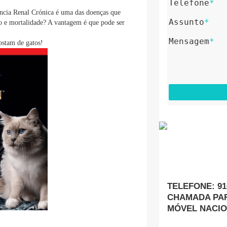
Telefone
*
iência Renal Crónica é uma das doenças que
Assunto
*
to e mortalidade? A vantagem é que pode ser
Mensagem
*
ostam de gatos!
TELEFONE: 916
CHAMADA PAR
MÓVEL NACI