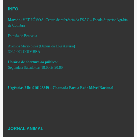
INFO.
Morada:
VET PÓVOA, Centro de referência da ESAC – Escola Superior Agrária
de Coimbra
Estrada de Bencanta
Avenida Mário Silva (Depois da Loja Agrária)
3045-601 COIMBRA
Horário de abertura ao público:
Segunda a Sábado das 10:00 às 20:00
Urgências 24h: 916128849 – Chamada Para a Rede Móvel Nacional
JORNAL ANIMAL