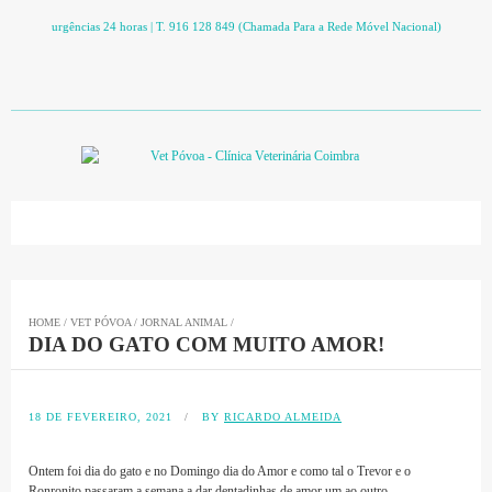
urgências 24 horas | T. 916 128 849 (Chamada Para a Rede Móvel Nacional)
HOME
/
VET PÓVOA
/
JORNAL ANIMAL
/
DIA DO GATO COM MUITO AMOR!
18 DE FEVEREIRO, 2021
/
BY
RICARDO ALMEIDA
Ontem foi dia do gato e no Domingo dia do Amor e como tal o Trevor e o
Ronronito passaram a semana a dar dentadinhas de amor um ao outro